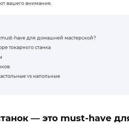
ют вашего внимания.
о must-have для домашней мастерской?
ре токарного станка
ы
нков
настольные vs напольные
танок — это must-have д