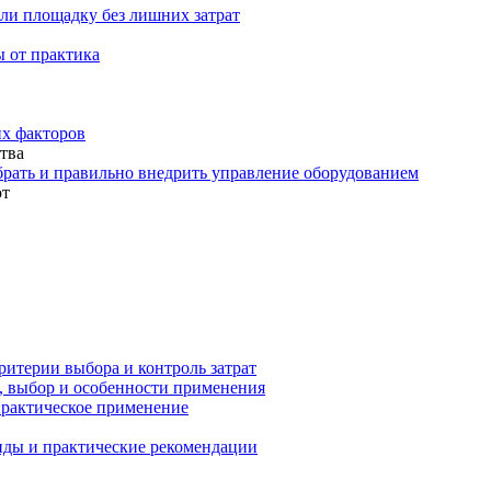
или площадку без лишних затрат
ы от практика
их факторов
тва
рать и правильно внедрить управление оборудованием
ют
ритерии выбора и контроль затрат
, выбор и особенности применения
практическое применение
виды и практические рекомендации