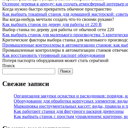
Осенние деревья в аренду: как создать атмосферный интерьер 
Когда нужно быстро превратить обычное пространство
Как выбрать токарный станок для домашней мастерской: совет
Вы когда-нибудь мечтали создать что-то своими руками?
Как выбрать станок по дереву для работы от 220 В
Выбор станка по дереву для работы от обычной сети 220
Как выбрать станок для маленького производства: 5 критическ
Критические факторы выбора станка для маленького производс
Промышленные контроллеры в автоматизации станков: как выб
Промышленные контроллеры в автоматизации станков отвеча
Как восстановить утерянный паспорт оборудования
Потеря паспорта оборудования может стать серьёзной
Поиск
Поиск
Свежие записи
Организация закупки оснастки и расходников: порядок, к
Оборудование для обработки корпусных элементов: виды
Маркировка инструментальных кассет: виды, правила и 
Как работают станки для фигурного раскроя древесины
Как выбрать станок с простым управлением: критерии, 